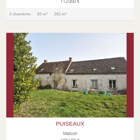
112 000 €
2 chambres
85 m²
202 m²
PUISEAUX
Maison