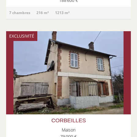
188 600 €
7 chambres
216 m²
1213 m²
EXCLUSIVITÉ
CORBEILLES
Maison
79 000 €