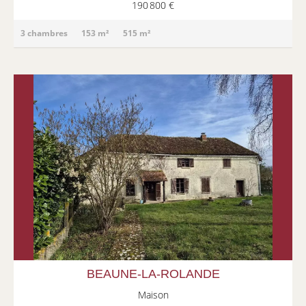
190 800 €
3 chambres
153 m²
515 m²
BEAUNE-LA-ROLANDE
Maison