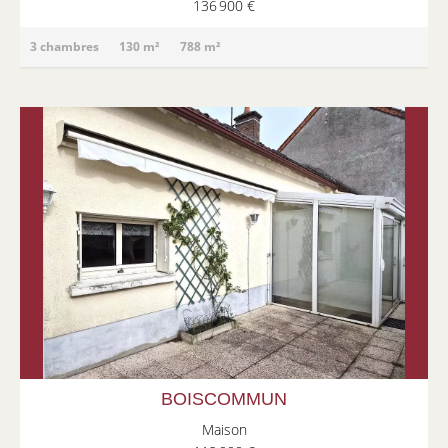
136 900 €
3 chambres
130 m²
788 m²
BOISCOMMUN
Maison