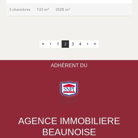
3 chambres
133 m²
2528 m²
1
2
3
4
ADHÉRENT DU
AGENCE IMMOBILIERE
BEAUNOISE